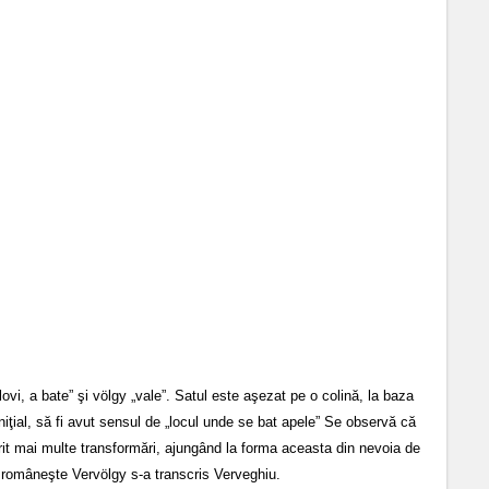
vi, a bate” şi völgy „vale”. Satul este aşezat pe o colină, la baza
iniţial, să fi avut sensul de „locul unde se bat apele” Se observă că
ferit mai multe transformări, ajungând la forma aceasta din nevoia de
n româneşte Vervölgy s-a transcris Verveghiu.