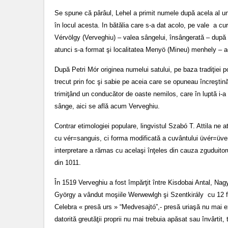
Se spune că pârâul, Lehel a primit numele după acela al un
în locul acesta. In bătălia care s-a dat acolo, pe vale a c
Vérvölgy (Verveghiu) – valea sângelui, însângerată – după e
atunci s-a format şi localitatea Menyö (Mineu) menhely – a
După Petri Mór originea numelui satului, pe baza tradiţiei 
trecut prin foc şi sabie pe aceia care se opuneau încreştinăr
trimiţând un conducător de oaste nemilos, care în luptă i-a 
sânge, aici se află acum Verveghiu.
Contrar etimologiei populare, lingvistul Szabó T. Attila ne 
cu vér=sanguis, ci forma modificată a cuvântului üvér=üver
interpretare a rămas cu acelaşi înţeles din cauza zguduitorulu
din 1011.
În 1519 Verveghiu a fost împărţit între Kisdobai Antal, Na
György a vândut moşiile Werwewlgh şi Szentkirály cu 12 fori
Celebra « presă urs » “Medvesajtó”,- presă uriaşă nu mai ex
datorită greutăţii proprii nu mai trebuia apăsat sau învârtit,