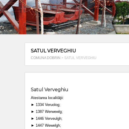
SATUL VERVEGHIU
COMUNA DOBRIN
>
SATUL VERVEGHIU
Satul Verveghiu
Atestarea localităţii:
► 1334 Veruolog;
► 1387 Werwewlg;
► 1446 Verveulgh;
► 1447 Wewelgh;