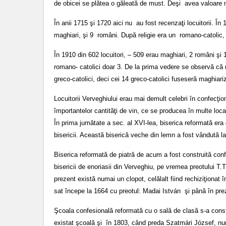
de obicei se plătea o găleată de must. Deşi avea valoare m
În anii 1715 şi 1720 aici nu au fost recenzaţi locuitorii. În
maghiari, şi 9 români. După religie era un romano-catolic,
În 1910 din 602 locuitori, – 509 erau maghiari, 2 români şi 10
romano- catolici doar 3. De la prima vedere se observă că n
greco-catolici, deci cei 14 greco-catolici fuseseră maghiariz
Locuitorii Verveghiului erau mai demult celebri în confecţio
împortantelor cantităţi de vin, ce se producea în multe local
În prima jumătate a sec. al XVI-lea, biserica reformată er
bisericii. Această biserică veche din lemn a fost vândută la
Biserica reformată de piatră de acum a fost construită conf
bisericii de enoriasii din Verveghiu, pe vremea preotului T
prezent există numai un clopot, celălalt fiind rechiziţionat î
sat începe la 1664 cu preotul: Madai István şi până în pre
Şcoala confesională reformată cu o sală de clasă s-a constr
existat şcoală şi în 1803, când preda Szatmári József, num