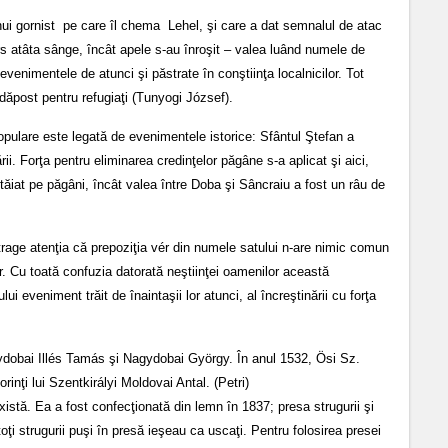
ui gornist pe care îl chema Lehel, şi care a dat semnalul de atac
urs atâta sânge, încât apele s-au înroşit – valea luând numele de
venimentele de atunci şi păstrate în conştiinţa localnicilor. Tot
dăpost pentru refugiaţi (Tunyogi József).
populare este legată de evenimentele istorice: Sfântul Ştefan a
ii. Forţa pentru eliminarea credinţelor păgâne s-a aplicat şi aici,
tăiat pe păgâni, încât valea între Doba şi Sâncraiu a fost un râu de
atrage atenţia că prepoziţia vér din numele satului n-are nimic comun
. Cu toată confuzia datorată neştiinţei oamenilor această
i eveniment trăit de înaintaşii lor atunci, al încreştinării cu forţa
gydobai Illés Tamás şi Nagydobai György. În anul 1532, Ösi Sz.
nţi lui Szentkirályi Moldovai Antal. (Petri)
istă. Ea a fost confecţionată din lemn în 1837; presa strugurii şi
 toţi strugurii puşi în presă ieşeau ca uscaţi. Pentru folosirea presei