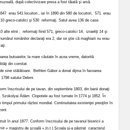
uzeală, după colectivizare presa a fost tăiată şi arsă.
 1847 erau 541 locuitori., iar în 1890 din 580 de locuitori, 571 erau
 10 greco-catolici şi 530 reformaţi. Satul avea 136 de case.
 alte etnii ; reformaţi fiind 571, greco-catolici 14, izraeliţi 14 şi
umărul românilor declaraţi era 2, dar se ştie că maghiarii nu erau
aţi.
narea butoaielor, la mare căutate în acea vreme, datorită
ităţi din comitat.
a de sine stătătoare. Bethlen Gábor a donat dijma în favoarea
 1798 satului Deleni.
orm înscrisului de pe tavan, din septembrie 1803, din banii donaţi
.T. Szokolyai Ádám. Clopotele au fost turnate în 1774 şi 1852. În
n timpul primului război mondial. Continuitatea existenţei preoţilor în
zent.
uit în anul 1877. Conform înscrisului de pe tavanul bisericii a
it « magistru de şcoală ».(n.t.) Şcoala şi-a păstrat caracterul