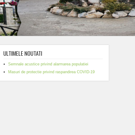
ULTIMELE NOUTATI
Semnale acustice privind alarmarea populatiei
Masuri de protectie privind raspandirea COVID-19