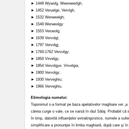
► 1449 Wywolg, Weerweerlgh;
► 1452 Veruelge, Vervlgh;
► 1532 Werwewlgh;
► 1549 Werweolgy:
► 1553 Verueolg;
► 1639 Vervolgi;
► 1797 Vervolgj;
► 1760-1762 Vervolgy;
► 1850 Virvelgy;
► 1854 Vervolgye, Virvelgia;
► 1900 Vervolgy;
► 1930 Verveghiu;
► 1966 Verveghiu.
Etimologia numelui:
Toponimul s-a format pe baza apelativelor maghiare ver „a lo
căreia curge o vale, ce se varsă în râul Sălaj. Probabil că 
în timp, datorită influenţelor extralingvistice, numele a su
simplificare a pronunţiei în limba maghiară, după care şi î