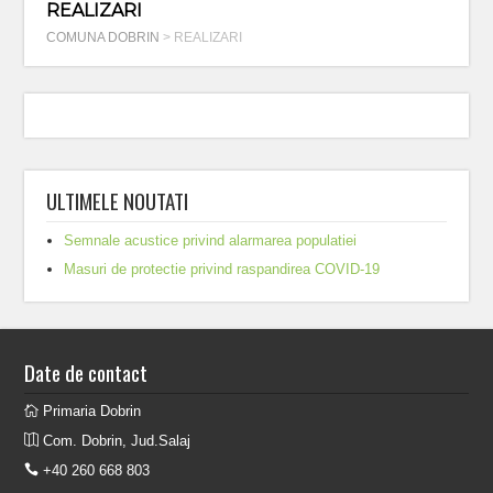
REALIZARI
COMUNA DOBRIN
>
REALIZARI
ULTIMELE NOUTATI
Semnale acustice privind alarmarea populatiei
Masuri de protectie privind raspandirea COVID-19
Date de contact
Primaria Dobrin
Com. Dobrin, Jud.Salaj
+40 260 668 803