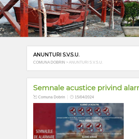
ANUNTURI S.V.S.U.
COMUNA DOBRIN
>
ANUNTURI S.V.S.U.
Semnale acustice privind alar
Comuna Dobrin
15/04/2024