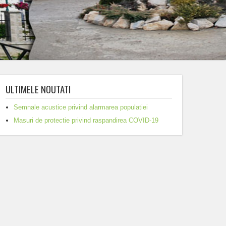
ULTIMELE NOUTATI
Semnale acustice privind alarmarea populatiei
Masuri de protectie privind raspandirea COVID-19