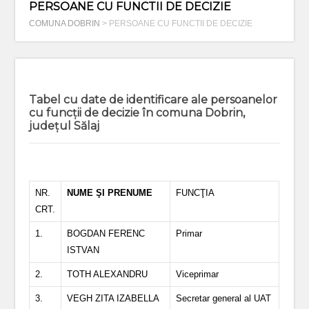
PERSOANE CU FUNCTII DE DECIZIE
COMUNA DOBRIN
>
PERSOANE CU FUNCTII DE DECIZIE
Tabel cu date de identificare ale persoanelor
cu funcții de decizie în comuna Dobrin,
județul Sălaj
NR.
NUME
ŞI
PRENUME
FUNCŢIA
CRT.
1.
BOGDAN FERENC
Primar
ISTVAN
2.
TOTH ALEXANDRU
Viceprimar
3.
VEGH ZITA IZABELLA
Secretar general al UAT